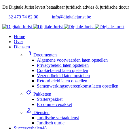
De Digitale Jurist levert betaalbaar juridisch advies & juridische doc
+32 479 74 62 00
info@digitalejurist.be
Home
Over
Diensten
Documenten
Algemene voorwaarden laten opstellen
Privacybeleid laten opstellen
Cookiebeleid laten opstellen
Verzendbeleid laten opstellen
Retourbeleid laten opstellen
Samenwerkingsovereenkomst laten opstellen
Pakketten
Starterspakket
E-commercepakket
Diensten
Juridische vertaaldienst
Juridisch uurtje
Succesverhalen
48