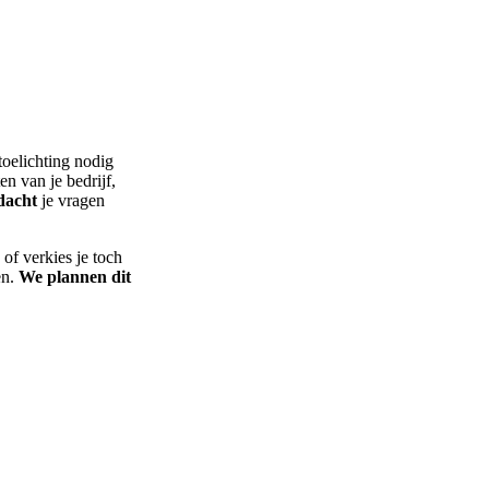
toelichting nodig
en van je bedrijf,
ndacht
je vragen
, of verkies je toch
en.
We plannen dit