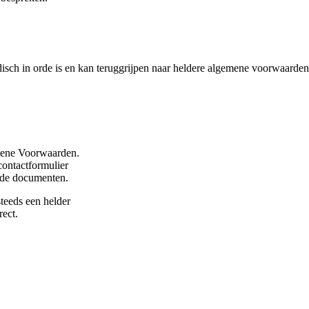
disch in orde is en kan teruggrijpen naar heldere algemene voorwaarden
emene Voorwaarden.
 contactformulier
erde documenten.
steeds een helder
ect.