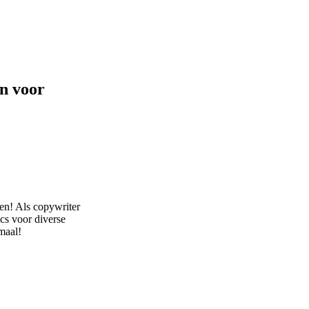
n voor
en! Als copywriter
ics voor diverse
emaal!