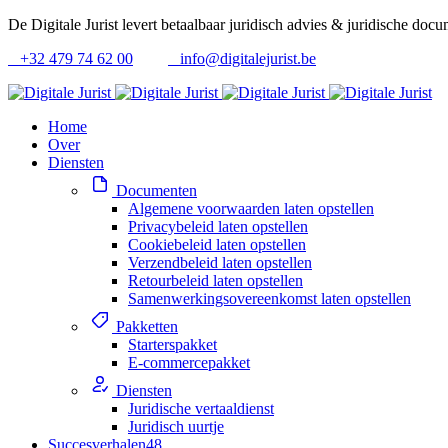
De Digitale Jurist levert betaalbaar juridisch advies & juridische doc
+32 479 74 62 00
info@digitalejurist.be
Home
Over
Diensten
Documenten
Algemene voorwaarden laten opstellen
Privacybeleid laten opstellen
Cookiebeleid laten opstellen
Verzendbeleid laten opstellen
Retourbeleid laten opstellen
Samenwerkingsovereenkomst laten opstellen
Pakketten
Starterspakket
E-commercepakket
Diensten
Juridische vertaaldienst
Juridisch uurtje
Succesverhalen
48