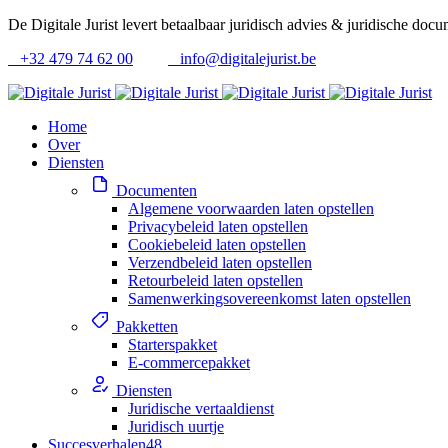
De Digitale Jurist levert betaalbaar juridisch advies & juridische doc
+32 479 74 62 00
info@digitalejurist.be
Home
Over
Diensten
Documenten
Algemene voorwaarden laten opstellen
Privacybeleid laten opstellen
Cookiebeleid laten opstellen
Verzendbeleid laten opstellen
Retourbeleid laten opstellen
Samenwerkingsovereenkomst laten opstellen
Pakketten
Starterspakket
E-commercepakket
Diensten
Juridische vertaaldienst
Juridisch uurtje
Succesverhalen
48